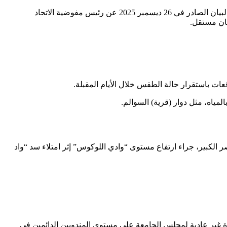
وأيدت الجمعية البيان الختامي لمجلس السلم والأمن التابع للاتحاد الإفريقي الذي تم اعتماده في 6 يناير 2026 على المستوى الوزاري، وكذلك البيان الصادر في 26 ديسمبر 2025 عن رئيس مفوضية الاتحاد
ان مستقل.
مياه، مثل دوار (قرية) السوالم.
الكبير، جراء ارتفاع مستوى “وادي اللوكوس” إثر امتلاء سد “واد
ة غير عادية لمجلس الجامعة على مستوى المندوبين الدائمين في