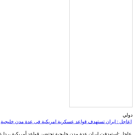
دولي
اعاجل : ايران تستهدف قواعد عسكرية امريكية فى عدة مدن خليجية
عاجل :استهدفت إيران عدة مدن خليجية تحتضن قواعد أمريكية ،ردا ع