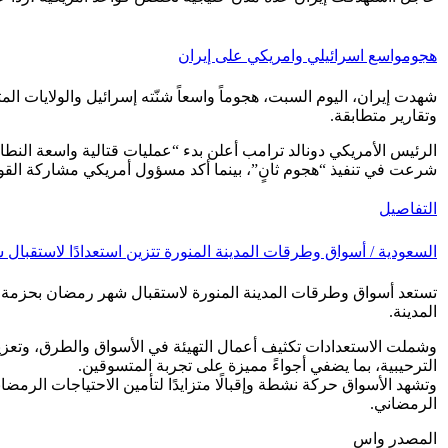
هجومواسع اسرائيلي وامريكي على إيران
شهدت إيران، اليوم السبت، هجوماً واسعاً شنّته إسرائيل والولايات
وتقارير متطابقة.
الرئيس الأمريكي دونالد ترامب أعلن بدء “عمليات قتالية واسعة النطاق
شرعت في تنفيذ “هجوم ثانٍ”، بينما أكد مسؤول أمريكي مشاركة القوا
التفاصيل
السعودية / أسواق وطرقات المدينة المنورة تتزين استعدادًا لاستقبا
تستعد أسواق وطرقات المدينة المنورة لاستقبال شهر رمضان بحزمة متك
المدينة.
وشملت الاستعدادات تكثيف أعمال التهيئة في الأسواق والطرق، وتعزيز
الترحيبية، بما يضفي أجواءً مميزة على تجربة المتسوقين.
وتشهد الأسواق حركة نشطة وإقبالًا متزايدًا لتأمين الاحتياجات الرم
الرمضاني.
المصدر واس