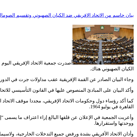
بيان حاسم من الاتحاد الإفريقي ضد الكيان الصهيوني وتقسيم الصوما
أصدرت جمعية الاتحاد الإفريقي اليوم ا
الكيان الصهيوني هناك.
وجاء البيان الصادر عن القمة الإفريقية عقب مداولات جرت في الدورة العادية الـ39 لجمعية الاتحاد الإفريقي التي عقدت في أديس أبابا في الفترة من
وأكد البيان على المبادئ المنصوص عليها في القانون التأسيسي للاتحاد 
كما أكد رؤساء دول وحكومات الاتحاد الإفريقي، مجددا موقف الاتحاد 
القاهرة في يوليو 1964.
وأعربت الجمعية في الإعلان عن قلقها البالغ إزاء اعتراف ما يسمى “إ
ووحدتها واستقرارها.
وأدان الاتحاد الأفريقي بشدة ورفض جميع التدخلات الخارجية، ولاسيما 