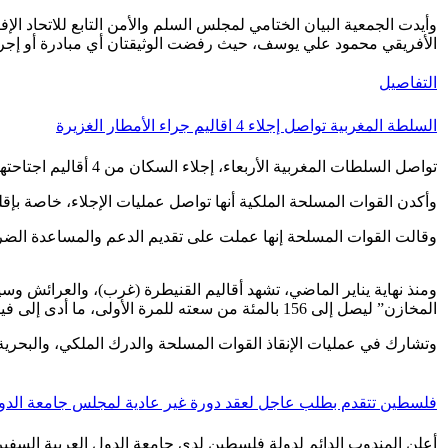
الأفريقي محمود علي يوسف، حيث رفضت الوثيقتان أي مبادرة أو إجر
التفاصيل
السلطة المغربية تواصل إجلاء 4 اقاليم جراء الأمطار الغزيرة
تواصل السلطات المغربية الأربعاء، إجلاء السكان من 4 أقاليم اجتاحتها الفيضانات لليوم الخامس عشر جراء الأمطار الغزيرة، بالتزامن مع توقعات باستقرار حالة الطقس خلال الأيام المقبلة.
وأكدن القوات المسلحة الملكية أنها تواصل عمليات الإجلاء، خاصة بإق
وقالت القوات المسلحة إنها عملت على تقديم الدعم والمساعدة الضر
ومنذ نهاية يناير الماضي، تشهد أقاليم القنيطرة (غرب)، والعرائش 
المخازن” ليصل إلى 156 بالمئة من سعته للمرة الأولى، ما أدى إلى فيضانه.
وتشارك في عمليات الإنقاذ القوات المسلحة والدرك الملكي، والبحرية
فلسطين تتقدم بطلب عاجل لعقد دورة غير عادية لمجلس جامعة الدول
أعلن المندوب الدائم لدولة فلسطين لدى جامعة الدول العربية السفي