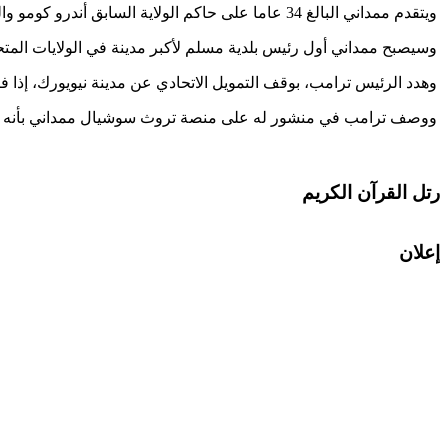
ويتقدم ممداني البالغ 34 عاما على حاكم الولاية السابق أندرو كومو والجمهوري كورتيس سليوا، وفق ما أظهرت النتائج الأولية الصادرة عن مجلس انتخابات مدينة نيويورك.
وسيصبح ممداني أول رئيس بلدية مسلم لأكبر مدينة في الولايات المتحد
وهدد الرئيس ترامب، بوقف التمويل الاتحادي عن مدينة نيويورك، إذا فا
ووصف ترامب في منشور له على منصة تروث سوشيال ممداني بأنه "شيو
رتل القرآن الكريم
إعلان