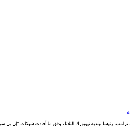
ة
امب، رئيسا لبلدية نيويورك الثلاثاء وفق ما أفادت شبكات "إن بي سي"