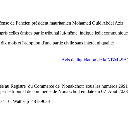
défense de l’ancien président mauritanien Mohamed Ould Abdel Aziz.
mpris celles émises par le tribunal lui-même, indique ledit communiqué.
ix mois et l'adoption d'une partie civile sans intérêt ni qualité.
'Avis de liquidation de la NBM -SA
au Registre du Commerce de Nouakchott sous les numéros 2991
 par le tribunal de commerce de Nouakchott en date du 07 Aout 2023.
La dite société étant dissoute est mise en liquidation, tout intéressé est invité à contacter le comité de liquidation au numéro +222 31 57 74 16. Wathsup 48189634.