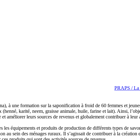
PRAPS / La s
à une formation sur la saponification à froid de 60 femmes et jeunes i
henné, karité, neem, graisse animale, huile, farine et lait). Ainsi, l’obje
ier et améliorer leurs sources de revenus et globalement contribuer à leur
ntes les équipements et produits de production de différents types de sa
on au sein des ménages ruraux. Il s’agissait de contribuer à la création e
r ces produits qui
sont des activités sources de revenus.