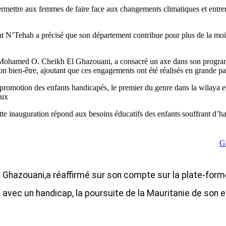
ermettre aux femmes de faire face aux changements climatiques et entr
 mint N’Tehah a précisé que son département contribue pour plus de la m
que, Mohamed O. Cheikh El Ghazouani, a consacré un axe dans son pro
on bien-être, ajoutant que ces engagements ont été réalisés en grande par
romotion des enfants handicapés, le premier du genre dans la wilaya et
ux.
 cette inauguration répond aux besoins éducatifs des enfants souffrant d’
G
Ghazouani,a réaffirmé sur son compte sur la plate-forme
t avec un handicap, la poursuite de la Mauritanie de so