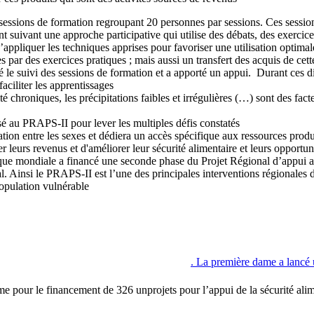
s (3) sessions de formation regroupant 20 personnes par sessions. Ces ses
ont suivant une approche participative qui utilise des débats, des exerci
appliquer les techniques apprises pour favoriser une utilisation optimal
par des exercices pratiques ; mais aussi un transfert des acquis de cett
 le suivi des sessions de formation et a apporté un appui. Durant ces di
ciliter les apprentissages.
lité chroniques, les précipitations faibles et irrégulières (…) sont des
é au PRAPS-II pour lever les multiples défis constatés.
participation entre les sexes et dédiera un accès spécifique aux ressources p
leurs revenus et d'améliorer leur sécurité alimentaire et leurs opportun
nque mondiale a financé une seconde phase du Projet Régional d’appui a
l. Ainsi le
PRAPS-II est l’une des principales interventions régionales d
opulation vulnérable.
La première dame a lancé u
our le financement de 326 unprojets pour l’appui de la sécurité alim