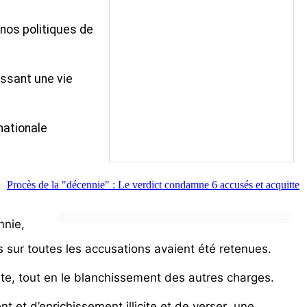
 nos politiques de
issant une vie
nationale
Procès de la "décennie" : Le verdict condamne 6 accusés et acquitte
nnie,
sur toutes les accusations avaient été retenues.
cite, tout en le blanchissement des autres charges.
t et d’enrichissement illicite et de verser une