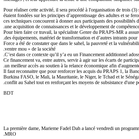
Pour réaliser cette activité, il sera procédé à l'organisation de troi
étaient fondées sur les principes d’apprentissage des adultes et se fer
ces techniques concourent à donner aux participants des possibilités d’
une acquisition de connaissances et le développement de compétences 
Pour bien faire ce travail, la spécialiste Genre du PRAPS-MR a assuré
des équipements, matériel de transformation et d’autres intrants pour fa
Force a été de constater que dans le sahel, la pauvreté et la vulnérabi
ventre mou » de la société.
C’est dans ce contexte qu’il y’a eu un Financement additionnel adoss
. (...). Ce financement va, entre autres, servir à agir sur les écarts de 
un meilleur accès au soutien à la relance économique afin d'augmenter 
Il faut reconnaitre que pour renforcer les acquis du PRAPS 1, la Ba
Burkina FASO, le Mali, la Mauritanie, le Niger, le Tchad et le Sénéga
conflit au Sahel tout en renforçant les moyens de subsistance d'une p
BDT
La première dame, Marieme Fadel Dah a lancé vendredi un programme p
MRO.