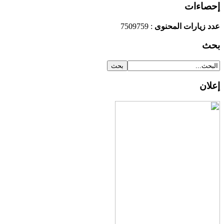
إحصاءات
: 7509759
عدد زيارات المحنوى
بحث
إعلان