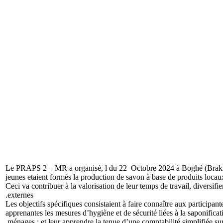
Le PRAPS 2 – MR a organisé, l du 22 Octobre 2024 à Boghé (Brakna), 
jeunes etaient formés la production de savon à base de produits locaux (
Ceci va contribuer à la valorisation de leur temps de travail, diversif
externes.
Les objectifs spécifiques consistaient à faire connaître aux participa
apprenantes les mesures d’hygiène et de sécurité liées à la saponificati
ménages ; et leur apprendre la tenue d’une comptabilité simplifiée su